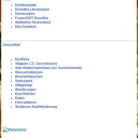
Domfestspiele
Roswitha Literaturpreis
Dommusiken
FrauenORT Roswitha
Weltbühne Heckenbeck
Kino Gandeon
Gesundheit
Kur/Reha
Vitalpark ( Zt. Geschlossen)
Sole-Waldschwimmbad (nur Sommerbetrieb)
Wassertretbecken
Brunnenhäuschen
Seekurpark
Wildgehege
Wanderungen
Kuschfahrten
Reiten
Fahrradfahren
Skulpturen Rad/Wanderweg